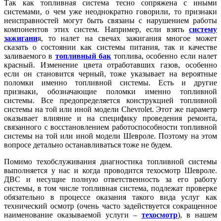
Так как топливная система тесно сопряжена с иными
системами, о чем уже неоднократно говорили, то признаки
неисправностей могут быть связаны с нарушением работы
компонентов этих систем. Например, если взять
систему
зажигани
я, то налет на свечах зажигания многое может
сказать о состоянии как системы питания, так и качестве
заливаемого в
топливный бак
топлива, особенно если налет
красный. Изменение цвета отработавших газов, особенно
если он становится черный, тоже указывает на вероятные
поломки именно топливной системы. Есть и другие
признаки, обозначающие поломки именно топливной
системы. Все предопределяется конструкцией топливной
системы на той или иной модели Chevrolet. Этот же параметр
оказывает влияние и на специфику проведения ремонта,
связанного с восстановлением работоспособности топливной
системы на той или иной модели Шевроле. Поэтому на этом
вопросе детально останавливаться тоже не будем.
Помимо техобслуживания диагностика топливной системы
выполняется у нас и когда проводится техосмотр Шевроле.
ДВС и несущие полную ответственность за его работу
системы, в том числе топливная система, подлежат проверке
обязательно в процессе оказания такого вида услуг как
технический осмотр (очень часто задействуется сокращенное
наименование оказываемой услуги –
техосмотр
), в нашем