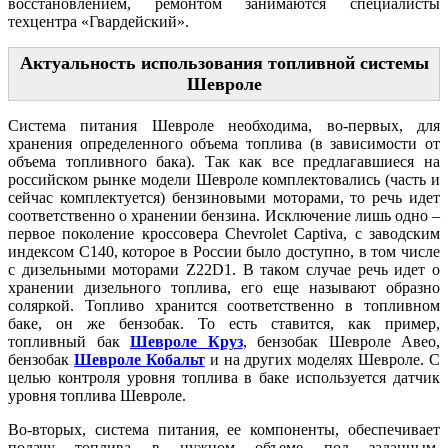
восстановлением, ремонтом занимаются специалисты
техцентра «Гвардейский».
Актуальность использования топливной системы
Шевроле
Система питания Шевроле необходима, во-первых, для
хранения определенного объема топлива (в зависимости от
объема топливного бака). Так как все предлагавшиеся на
российском рынке модели Шевроле комплектовались (часть и
сейчас комплектуется) бензиновыми моторами, то речь идет
соответственно о хранении бензина. Исключение лишь одно –
первое поколение кроссовера Chevrolet Captiva, с заводским
индексом C140, которое в России было доступно, в том числе
с дизельными моторами Z22D1. В таком случае речь идет о
хранении дизельного топлива, его еще называют образно
соляркой. Топливо хранится соответственно в топливном
баке, он же бензобак. То есть ставится, как пример,
топливный бак
Шевроле Круз
, бензобак Шевроле Авео,
бензобак
Шевроле Кобальт
и на других моделях Шевроле. С
целью контроля уровня топлива в баке используется датчик
уровня топлива Шевроле.
Во-вторых, система питания, ее компоненты, обеспечивает
подачу топлива в нужном объеме под заданным,