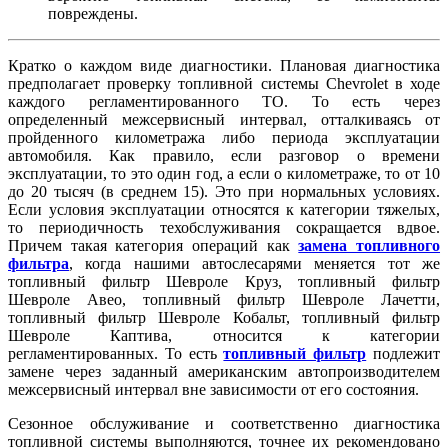
повреждены.
Кратко о каждом виде диагностики. Плановая диагностика
предполагает проверку топливной системы Chevrolet в ходе
каждого регламентированного ТО. То есть через
определенный межсервисный интервал, отталкиваясь от
пройденного километража либо периода эксплуатации
автомобиля. Как правило, если разговор о времени
эксплуатации, то это один год, а если о километраже, то от 10
до 20 тысяч (в среднем 15). Это при нормальных условиях.
Если условия эксплуатации относятся к категории тяжелых,
то периодичность техобслуживания сокращается вдвое.
Причем такая категория операций как
замена топливного
фильтра
, когда нашими автослесарями меняется тот же
топливный фильтр Шевроле Круз, топливный фильтр
Шевроле Авео, топливный фильтр Шевроле Лачетти,
топливный фильтр Шевроле Кобальт, топливный фильтр
Шевроле Каптива, относится к категории
регламентированных. То есть
топливный фильтр
подлежит
замене через заданный американским автопроизводителем
межсервисный интервал вне зависимости от его состояния.
Сезонное обслуживание и соответственно диагностика
топливной системы выполняются, точнее их рекомендовано