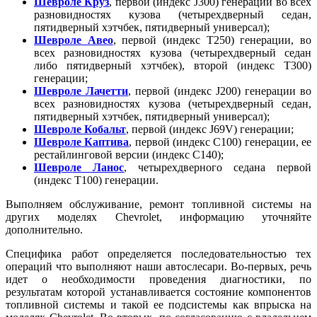
Шевроле Круз
, первой (индекс J300) генерации во всех
разновидностях кузова (четырехдверный седан,
пятидверный хэтчбек, пятидверный универсал);
Шевроле Авео
, первой (индекс T250) генерации, во
всех разновидностях кузова (четырехдверный седан
либо пятидверный хэтчбек), второй (индекс T300)
генерации;
Шевроле Лачетти
, первой (индекс J200) генерации во
всех разновидностях кузова (четырехдверный седан,
пятидверный хэтчбек, пятидверный универсал);
Шевроле Кобальт
, первой (индекс J69V) генерации;
Шевроле Каптива
, первой (индекс C100) генерации, ее
рестайлинговой версии (индекс C140);
Шевроле Ланос
, четырехдверного седана первой
(индекс T100) генерации.
Выполняем обслуживание, ремонт топливной системы на
других моделях Chevrolet, информацию уточняйте
дополнительно.
Специфика работ определяется последовательностью тех
операций что выполняют наши автослесари. Во-первых, речь
идет о необходимости проведения диагностики, по
результатам которой устанавливается состояние компонентов
топливной системы и такой ее подсистемы как впрыска на