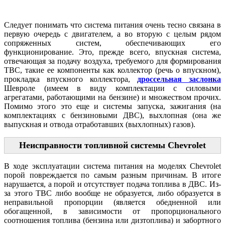
Следует понимать что система питания очень тесно связана в
первую очередь с двигателем, а во вторую с целым рядом
сопряженных систем, обеспечивающих его
функционирование. Это, прежде всего, впускная система,
отвечающая за подачу воздуха, требуемого для формирования
ТВС, такие ее компоненты как коллектор (речь о впускном),
прокладка впускного коллектора,
дроссельная заслонка
Шевроле (имеем в виду комплектации с силовыми
агрегатами, работающими на бензине) и множеством прочих.
Помимо этого это еще и системы запуска, зажигания (на
комплектациях с бензиновыми ДВС), выхлопная (она же
выпускная и отвода отработавших (выхлопных) газов).
Неисправности топливной системы Chevrolet
В ходе эксплуатации система питания на моделях Chevrolet
порой повреждается по самым разным причинам. В итоге
нарушается, а порой и отсутствует подача топлива в ДВС. Из-
за этого ТВС либо вообще не образуется, либо образуется в
неправильной пропорции (является обедненной или
обогащенной, в зависимости от пропорционального
соотношения топлива (бензина или дизтоплива) и забортного