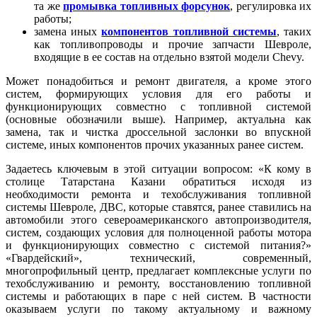
та же
промывка топливных форсунок
, регулировка их
работы;
замена иных
компонентов топливной системы
, таких
как топливопроводы и прочие запчасти Шевроле,
входящие в ее состав на отдельно взятой модели Chevy.
Может понадобиться и ремонт двигателя, а кроме этого
систем, формирующих условия для его работы и
функционирующих совместно с топливной системой
(основные обозначили выше). Например, актуальна как
замена, так и чистка дроссельной заслонки во впускной
системе, иных компонентов прочих указанных ранее систем.
Задаетесь ключевым в этой ситуации вопросом: «К кому в
столице Татарстана Казани обратиться исходя из
необходимости ремонта и техобслуживания топливной
системы Шевроле, ДВС, которые ставятся, ранее ставились на
автомобили этого североамериканского автопроизводителя,
систем, создающих условия для полноценной работы мотора
и функционирующих совместно с системой питания?»
«Гвардейский», технический, современный,
многопрофильный центр, предлагает комплексные услуги по
техобслуживанию и ремонту, восстановлению топливной
системы и работающих в паре с ней систем. В частности
оказываем услуги по такому актуальному и важному