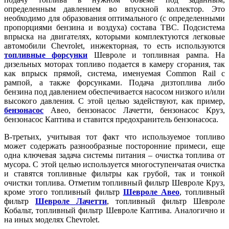
определенным давлением во впускной коллектор. Это
необходимо для образования оптимального (с определенными
пропорциями бензина и воздуха) состава ТВС. Подсистема
впрыска на двигателях, которыми комплектуются легковые
автомобили Chevrolet, инжекторная, то есть используются
топливные форсунки
Шевроле и топливная рампа. На
дизельных моторах топливо подается в камеру сгорания, так
как впрыск прямой, система, именуемая Common Rail с
рампой, а также форсунками. Подача дизтоплива либо
бензина под давлением обеспечивается насосом низкого и/или
высокого давления. С этой целью задействуют, как пример,
бензонасос
Авео, бензонасос Лачетти, бензонасос Круз,
бензонасос Каптива и ставится предохранитель бензонасоса.
В-третьих, учитывая тот факт что используемое топливо
может содержать разнообразные посторонние примеси, еще
одна ключевая задача системы питания – очистка топлива от
мусора. С этой целью используется многоступенчатая очистка
и ставятся топливные фильтры как грубой, так и тонкой
очистки топлива. Отметим топливный фильтр Шевроле Круз,
кроме этого топливный фильтр
Шевроле Авео
, топливный
фильтр
Шевроле Лачетти
, топливный фильтр Шевроле
Кобальт, топливный фильтр Шевроле Каптива. Аналогично и
на иных моделях Chevrolet.