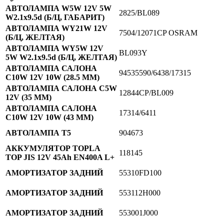
АВТОЛАМПА W5W 12V 5W
2825/BL089
W2.1x9.5d (Б/Ц, ГАБАРИТ)
АВТОЛАМПА WY21W 12V
7504/12071CP OSRAM
(Б/Ц, ЖЕЛТАЯ)
АВТОЛАМПА WY5W 12V
BL093Y
5W W2.1x9.5d (Б/Ц, ЖЕЛТАЯ)
АВТОЛАМПА САЛОНА
94535590/6438/17315
C10W 12V 10W (28.5 ММ)
АВТОЛАМПА САЛОНА C5W
12844CP/BL009
12V (35 ММ)
АВТОЛАМПА САЛОНА
17314/6411
С10W 12V 10W (43 ММ)
АВТОЛАМПА Т5
904673
АККУМУЛЯТОР TOPLA
118145
TOP JIS 12V 45Ah EN400A L+
АМОРТИЗАТОР ЗАДНИЙ
55310FD100
АМОРТИЗАТОР ЗАДНИЙ
553112H000
АМОРТИЗАТОР ЗАДНИЙ
553001J000