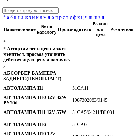
*
а
б
в
г
д
ж
з
и
к
л
м
н
о
п
р
с
т
у
ф
х
ц
ч
ш
щ
э
я
Розичн.
№ по
Наименование
Производитель
для
Розничная
каталогу
цеха
*
* Ассортимент и цена может
меняться, просьба уточнять
действующую цену и наличие.
а
АБСОРБЕР БАМПЕРА
ЗАДНЕГО(ПЕНОПЛАСТ)
АВТОЛАМПА H1
31CA11
АВТОЛАМПА H10 12V 42W
1987302083/9145
PY20d
АВТОЛАМПА H11 12V 55W
31CA5/64211/BL031
АВТОЛАМПА H16
31CA6
АВТОЛАМПА H19 12V