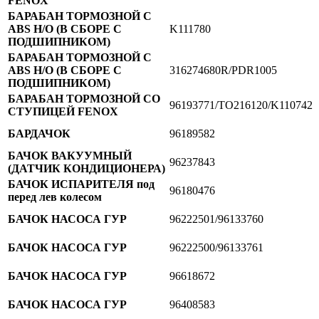
FENOX
БАРАБАН ТОРМОЗНОЙ С
ABS Н/О (В СБОРЕ С
K111780
ПОДШИПНИКОМ)
БАРАБАН ТОРМОЗНОЙ С
ABS Н/О (В СБОРЕ С
316274680R/PDR1005
ПОДШИПНИКОМ)
БАРАБАН ТОРМОЗНОЙ СО
96193771/TO216120/K110742
СТУПИЦЕЙ FENOX
БАРДАЧОК
96189582
БАЧОК ВАКУУМНЫЙ
96237843
(ДАТЧИК КОНДИЦИОНЕРА)
БАЧОК ИСПАРИТЕЛЯ под
96180476
перед лев колесом
БАЧОК НАСОСА ГУР
96222501/96133760
БАЧОК НАСОСА ГУР
96222500/96133761
БАЧОК НАСОСА ГУР
96618672
БАЧОК НАСОСА ГУР
96408583