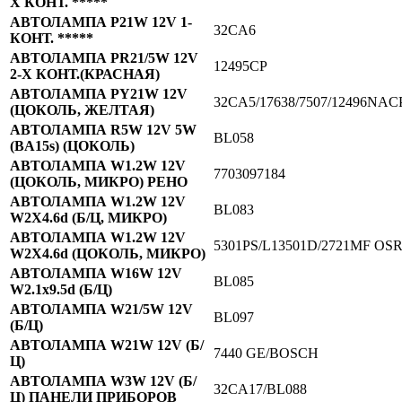
Х КОНТ. *****
АВТОЛАМПА P21W 12V 1-
32CA6
КОНТ. *****
АВТОЛАМПА PR21/5W 12V
12495CP
2-Х КОНТ.(КРАСНАЯ)
АВТОЛАМПА PY21W 12V
32CA5/17638/7507/12496NA
(ЦОКОЛЬ, ЖЕЛТАЯ)
АВТОЛАМПА R5W 12V 5W
BL058
(BA15s) (ЦОКОЛЬ)
АВТОЛАМПА W1.2W 12V
7703097184
(ЦОКОЛЬ, МИКРО) РЕНО
АВТОЛАМПА W1.2W 12V
BL083
W2X4.6d (Б/Ц, МИКРО)
АВТОЛАМПА W1.2W 12V
5301PS/L13501D/2721MF O
W2X4.6d (ЦОКОЛЬ, МИКРО)
АВТОЛАМПА W16W 12V
BL085
W2.1x9.5d (Б/Ц)
АВТОЛАМПА W21/5W 12V
BL097
(Б/Ц)
АВТОЛАМПА W21W 12V (Б/
7440 GE/BOSCH
Ц)
АВТОЛАМПА W3W 12V (Б/
32CA17/BL088
Ц) ПАНЕЛИ ПРИБОРОВ