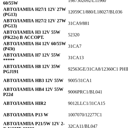
1987302092/L11960
60/55W
АВТОЛАМПА H27/1 12V 27W
12059C1/880/L18027/BL036
(PG13)
АВТОЛАМПА H27/2 12V 27W
31CA9/881
(PG13)
АВТОЛАМПА H3 12V 55W
52320
(PK22s) В АССОРТ.
АВТОЛАМПА H4 12V 60/55W
31CA7
(P43t)
АВТОЛАМПА H7 12V 55W
31CA13
*****
АВТОЛАМПА H8 12V 35W
92563GE/31CA8/12360C1 PHI
PGJ191
АВТОЛАМПА HB3 12V 55W
9005/31CA1
АВТОЛАМПА HB4 12V 55W
9006PRC1/BL041
P22d
АВТОЛАМПА HIR2
9012LLC1/31CA15
АВТОЛАМПА P13 W
1007070/12277C1
АВТОЛАМПА P21/5W 12V 2-
32CA11/BL047