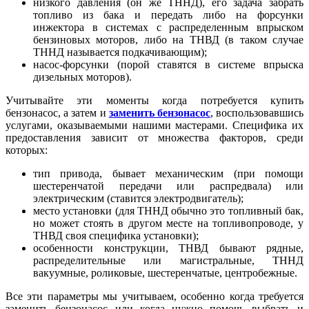
низкого давления (он же ТННД), его задача забрать
топливо из бака и передать либо на форсунки
инжектора в системах с распределенным впрыском
бензиновых моторов, либо на ТНВД (в таком случае
ТННД называется подкачивающим);
насос-форсунки (порой ставятся в системе впрыска
дизельных моторов).
Учитывайте эти моменты когда потребуется купить
бензонасос, а затем и
заменить бензонасос
, воспользовавшись
услугами, оказываемыми нашими мастерами. Специфика их
предоставления зависит от множества факторов, среди
которых:
тип привода, бывает механическим (при помощи
шестеренчатой передачи или распредвала) или
электрическим (ставится электродвигатель);
место установки (для ТННД обычно это топливный бак,
но может стоять в другом месте на топливопроводе, у
ТНВД своя специфика установки);
особенности конструкции, ТНВД бывают рядные,
распределительные или магистральные, ТННД
вакуумные, роликовые, шестеренчатые, центробежные.
Все эти параметры мы учитываем, особенно когда требуется
заменить бензонасос или когда нужно помочь выбрать и