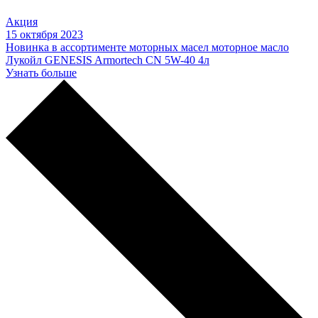
Акция
15 октября 2023
Новинка в ассортименте моторных масел моторное масло
Лукойл GENESIS Armortech CN 5W-40 4л
Узнать больше