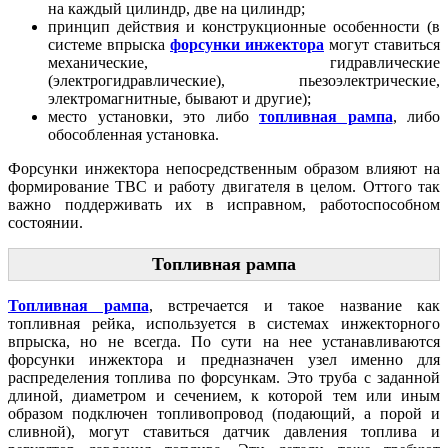
на каждый цилиндр, две на цилиндр;
принцип действия и конструкционные особенности (в
системе впрыска
форсунки инжектора
могут ставиться
механические, гидравлические
(электрогидравлические), пьезоэлектрические,
электромагнитные, бывают и другие);
место установки, это либо
топливная рампа
, либо
обособленная установка.
Форсунки инжектора непосредственным образом влияют на
формирование ТВС и работу двигателя в целом. Оттого так
важно поддерживать их в исправном, работоспособном
состоянии.
Топливная рампа
Топливная рампа
, встречается и такое название как
топливная рейка, используется в системах инжекторного
впрыска, но не всегда. По сути на нее устанавливаются
форсунки инжектора и предназначен узел именно для
распределения топлива по форсункам. Это труба с заданной
длиной, диаметром и сечением, к которой тем или иным
образом подключен топливопровод (подающий, а порой и
сливной), могут ставиться датчик давления топлива и