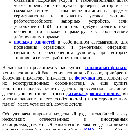
оказывать подобные услуги, в законодательных актах
четко определено что нужно проверять мотор и его
смежные системы, в том числе питания на предмет
герметичности и выявления утечки топлива,
работоспособности запорных устройств, если
установлено ГБО, то и оно требует диагностики,
особенно по такому параметру как соответствие
действующим нормам;
продажа запчастей
в собственном автомагазине для
проведения сервисных и ремонтных операций,
связанных с обеспечением условий, при которых
топливная система работает исправно.
В частности предлагаем у нас купить
топливный фильтр
,
купить топливный бак, купить топливный насос, приобрести
форсунки инжектора (инжектор, на
форсунки
цена зависит от
их конструкционных особенностей). А еще купить
топливный насос, купить датчик дроссельной заслонки,
датчик уровня топлива (цена
датчика уровня топлива
во
многом зависит от его особенностей (в конструкционном
плане), места установки), другие детали.
Обслуживаем широкий модельный ряд автомобилей сразу
нескольких отечественных и иностранных
автопроизводителей. Обращайтесь к нам когда топливная
система моделей таких компаний как
КИА
, Мазда, Хёндэ,