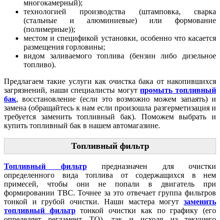
многокамерный);
технологией производства (штамповка, сварка
(стальные и алюминиевые) или формование
(полимерные));
местом и спецификой установки, особенно что касается
размещения горловины;
видом заливаемого топлива (бензин либо дизельное
топливо).
Предлагаем такие услуги как очистка бака от накопившихся
загрязнений, наши специалисты могут
промыть топливный
бак
, восстановление (если это возможно можем запаять) и
замена (обращайтесь к нам если произошла разгерметизация и
требуется заменить топливный бак). Поможем выбрать и
купить топливный бак в нашем автомагазине.
Топливный фильтр
Топливный фильтр
предназначен для очистки
определенного вида топлива от содержащихся в нем
примесей, чтобы они не попали в двигатель при
формировании ТВС. Точнее за это отвечает группа фильтров
тонкой и грубой очистки. Наши мастера могут
заменить
топливный фильтр
тонкой очистки как по графику (его
определяет регламент ТО), так и исходя из текущего