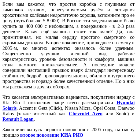
Если вам кажется, что простая коробка с гнущимся от
камешков кузовом, нерегулируемым рулём и четырьмя
крохотными колёсами недостаточно хороша, вспомните про её
цену (чуть больше $ 8 000). В России эти модели можно было
купить за 400 000 с небольшим, а подержаные - в 2-3 раза
дешевле. Какая ещё машина стоит так мало? Да, она
примитивная, но милая сердцу простого смертного со
скромным доходом. Второе поколение, пришедшее на смену в
2005-м, во многих аспектах оказалось более удачным.
Существенно улучшив внешний вид, рабочие
характеристики, уровень безопасности и комфорта, машина
стала намного привлекательнее. А последние модели
совершили настоящий прыжок вверх благодаря интересному
стайлингу, бодрой производительности, обилию внутреннего
пространства и гораздо более качественной отделке. Но о них
мы расскажем в других обзорах.
Что касается альтернативных вариантов, покупатели наряду с
Kia Rio I поколения чаще всего рассматривали
Hyundai
Solaris
, Accent и Getz (Click), Nissan Micra, Opel Corsa, Daewoo
Kalos (также известный как
Chevrolet Aveo
или Sonic) и
Renault Logan
.
Закончили выпуск первого поколения в 2005 году, на смену
пришло
второе поколение КИА РИО