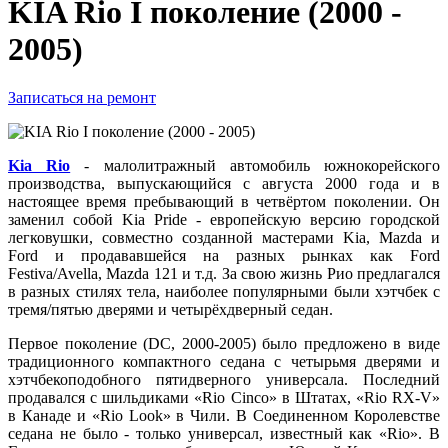
KIA Rio I поколение (2000 -
2005)
Записаться на ремонт
Kia Rio
- малолитражный автомобиль южнокорейского
производства, выпускающийся с августа 2000 года и в
настоящее время пребывающий в четвёртом поколении. Он
заменил собой Kia Pride - европейскую версию городской
легковушки, совместно созданной мастерами Kia, Mazda и
Ford и продававшейся на разных рынках как Ford
Festiva/Avella, Mazda 121 и т.д. За свою жизнь Рио предлагался
в разных стилях тела, наиболее популярными были хэтчбек с
тремя/пятью дверями и четырёхдверный седан.
Первое поколение (DC, 2000-2005) было предложено в виде
традиционного компактного седана с четырьмя дверями и
хэтчбекоподобного пятидверного универсала. Последний
продавался с шильдиками «Rio Cinco» в Штатах, «Rio RX-V»
в Канаде и «Rio Look» в Чили. В Соединенном Королевстве
седана не было - только универсал, известный как «Rio». В