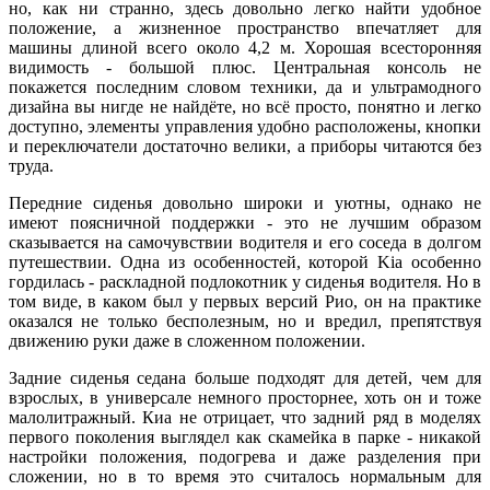
но, как ни странно, здесь довольно легко найти удобное
положение, а жизненное пространство впечатляет для
машины длиной всего около 4,2 м. Хорошая всесторонняя
видимость - большой плюс. Центральная консоль не
покажется последним словом техники, да и ультрамодного
дизайна вы нигде не найдёте, но всё просто, понятно и легко
доступно, элементы управления удобно расположены, кнопки
и переключатели достаточно велики, а приборы читаются без
труда.
Передние сиденья довольно широки и уютны, однако не
имеют поясничной поддержки - это не лучшим образом
сказывается на самочувствии водителя и его соседа в долгом
путешествии. Одна из особенностей, которой Kia особенно
гордилась - раскладной подлокотник у сиденья водителя. Но в
том виде, в каком был у первых версий Рио, он на практике
оказался не только бесполезным, но и вредил, препятствуя
движению руки даже в сложенном положении.
Задние сиденья седана больше подходят для детей, чем для
взрослых, в универсале немного просторнее, хоть он и тоже
малолитражный. Киа не отрицает, что задний ряд в моделях
первого поколения выглядел как скамейка в парке - никакой
настройки положения, подогрева и даже разделения при
сложении, но в то время это считалось нормальным для