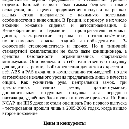
отделки. Базовый вариант был самым бедным в плане
оснащения, но в целях продвижения продукта на рынках
разных стран предлагался с какими-то полезными
особенностями в виде опций. В Греции, к примеру, в их число
входили кожаные сиденья и автосигнализация. В
Великобритании и Германии - проигрыватель компакт-
дисков, электрические зеркала и стеклоподъёмники,
полноразмерная запаска, задний антиобледенитель, 3-
скоростной стеклоочиститель и прочее. Но в типичной
стандартной комплектации не было даже кондиционера, а
средства безопасности ограничивались спартанским
минимумом. Они включали в себя единственную подушку
для водителя, ремни, Isofix-крепления для детских кресел и...
всё. ABS и PAS входили в комплектацию топ-моделей, но для
автомобилей начального уровня предлагались лишь в качестве
опции. Как усилитель руля, центральный замок, три
трёхточечных задних ремня, противотуманки,
дополнительная воздушная подушка для переднего
пассажира, удалённая блокировка и прочие прелести. Ни Euro
NCAP, ни IIHS даже не стали оценивать Рио первого выпуска
- тестирования прошли лишь в 2005-2006 годах, когда вышло
второе поколение.
Цены и конкуренты