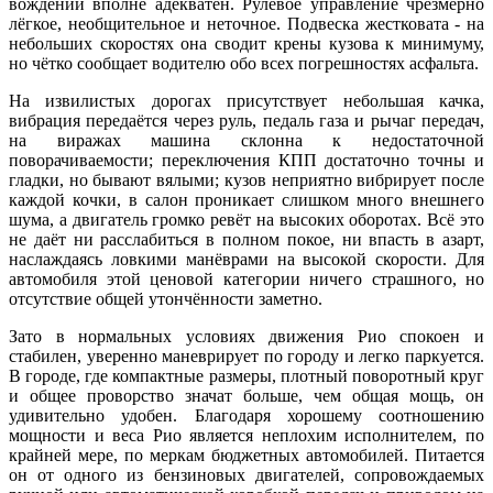
вождении вполне адекватен. Рулевое управление чрезмерно
лёгкое, необщительное и неточное. Подвеска жестковата - на
небольших скоростях она сводит крены кузова к минимуму,
но чётко сообщает водителю обо всех погрешностях асфальта.
На извилистых дорогах присутствует небольшая качка,
вибрация передаётся через руль, педаль газа и рычаг передач,
на виражах машина склонна к недостаточной
поворачиваемости; переключения КПП достаточно точны и
гладки, но бывают вялыми; кузов неприятно вибрирует после
каждой кочки, в салон проникает слишком много внешнего
шума, а двигатель громко ревёт на высоких оборотах. Всё это
не даёт ни расслабиться в полном покое, ни впасть в азарт,
наслаждаясь ловкими манёврами на высокой скорости. Для
автомобиля этой ценовой категории ничего страшного, но
отсутствие общей утончённости заметно.
Зато в нормальных условиях движения Рио спокоен и
стабилен, уверенно маневрирует по городу и легко паркуется.
В городе, где компактные размеры, плотный поворотный круг
и общее проворство значат больше, чем общая мощь, он
удивительно удобен. Благодаря хорошему соотношению
мощности и веса Рио является неплохим исполнителем, по
крайней мере, по меркам бюджетных автомобилей. Питается
он от одного из бензиновых двигателей, сопровождаемых