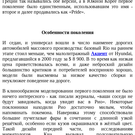
Греции так назывались обе версии, а в Южной Корее первое
поколение было единственным, использовавшим это имя -
второе и далее продавались как «Pride».
Особенности поколения
И седан, и универсал вошли в число наименее дорогих
автомобилей массового производства: базовый Rio на раннем
этапе стоил меньше, чем малолитражный
Акцент
от Hyundai,
предлагавшийся в 2000 году за $ 8 900. В то время как низкая
цена приветствовалась всеми, и даже неброский дизайн
большинство критиков и потребителей восприняло хорошо,
модели были высмеяны за низкое качество сборки и
неуклюжее поведение на дороге.
В клинообразном моделировании первого поколения не было
ничего интересного - как писали журналы, «ваши соседи не
будут завидовать, когда увидят вас в Рио». Некоторые
поклонники находили Рио достаточно милым, чтобы
напоминать покемона. Наверняка этому способствовали
большие пучеглазые фары в сочетании с длинной узкой
решёткой, особенно если кузов окрашивался в жёлтый цвет.
Такой дизайн передней части, по исследованиям
маркетологов Киа, вызывал подсознательную