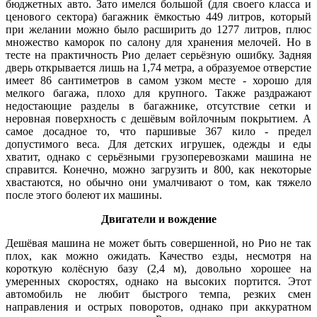
бюджетных авто. Зато имелся большой (для своего класса и
ценового сектора) багажник ёмкостью 449 литров, который
при желании можно было расширить до 1277 литров, плюс
множество каморок по салону для хранения мелочей. Но в
тесте на практичность Рио делает серьёзную ошибку. Задняя
дверь открывается лишь на 1,74 метра, а образуемое отверстие
имеет 86 сантиметров в самом узком месте - хорошо для
мелкого багажа, плохо для крупного. Также раздражают
недостающие разделы в багажнике, отсутствие сетки и
неровная поверхность с дешёвым войлочным покрытием. А
самое досадное то, что паршивые 367 кило - предел
допустимого веса. Для детских игрушек, одежды и еды
хватит, однако с серьёзными грузоперевозками машина не
справится. Конечно, можно загрузить и 800, как некоторые
хвастаются, но обычно они умалчивают о том, как тяжело
после этого болеют их машины.
Двигатели и вождение
Дешёвая машина не может быть совершенной, но Рио не так
плох, как можно ожидать. Качество езды, несмотря на
короткую колёсную базу (2,4 м), довольно хорошее на
умеренных скоростях, однако на высоких портится. Этот
автомобиль не любит быстрого темпа, резких смен
направления и острых поворотов, однако при аккуратном