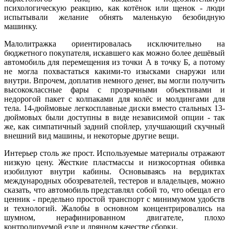
психологическую реакцию, как котёнок или щенок - люди
испытывали желание обнять маленькую безобидную
машинку.
Малолитражка ориентировалась исключительно на
бюджетного покупателя, искавшего как можно более дешёвый
автомобиль для перемещения из точки А в точку Б, а потому
не могла похвастаться какими-то изысками снаружи или
внутри. Впрочем, доплатив немного денег, вы могли получить
высококлассные фары с прозрачными объективами и
недорогой пакет с колпаками для колёс и молдингами для
тела. 14-дюймовые легкосплавные диски вместо стальных 13-
дюймовых были доступны в виде независимой опции - так
же, как симпатичный задний спойлер, улучшающий скучный
внешний вид машины, и некоторые другие вещи.
Интерьер столь же прост. Используемые материалы отражают
низкую цену. Жесткие пластмассы и низкосортная обивка
изобилуют внутри кабины. Основываясь на вердиктах
международных обозревателей, тестеров и владельцев, можно
сказать, что автомобиль представлял собой то, что обещал его
ценник - предельно простой транспорт с минимумом удобств
и технологий. Жалобы в основном концентрировались на
шумном, нерафинированном двигателе, плохо
контролируемой езде и дрянном качестве сборки.