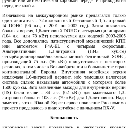
ручной или автоматической коробкой передач и приводом на
передние колёса.
Изначально на международном рынке предлагался только
один двигатель - 72-киловаттный бензиновый 1,5-литровый
I4 DOHC (96 л.с., с 2001 по 2002 год). Затем появилась
большая версия, 1,6-литровый DOHC с четырьмя цилиндрами
(104 л.с., или 78 кВт) используемая для моделей 2003-2005
года. Все дополнялись пятиступенчатой механической КПП
или автоматом F4A-EL с четырьмя скоростями.
Альтернативный 1,3-литровый (1343 куб.см)
четырёхцилиндровый/восьмиклапанный бензиновый SOHC,
производящий 75 л.с. (56 кВт) присутствовал в некоторых
регионах, в том числе в Великобритании и большинстве стран
континентальной Европы. Внутренняя корейская версия
исключала 1,6-литровый вариант, ибо тамошняя налоговая
система сильно наказывала автомобили с моторами более
1500 куб см. Зато заявленные выходы для внутренних версий
(JIS) были выше - 84 л.с. (62 кВт) для маленького 1,3-
литрового блока и 108 л.с. (79 кВт) для 1,5-литрового. Надо
заметить, что в Южной Корее первое поколение Рио помимо
прочего продавалось в виде хэтчбека с шильдиком RX-V.
Безопасность
Европейская версия продавалась в нескольких уровнях