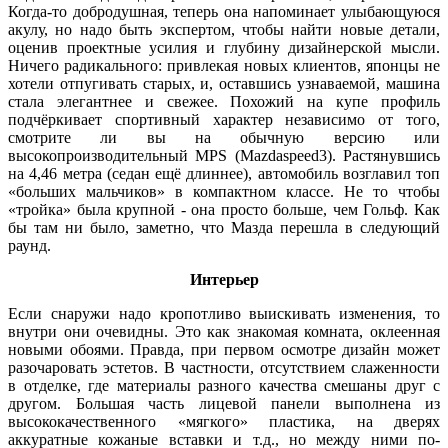
Когда-то добродушная, теперь она напоминает улыбающуюся
акулу, но надо быть экспертом, чтобы найти новые детали,
оценив проектные усилия и глубину дизайнерской мысли.
Ничего радикального: привлекая новых клиентов, японцы не
хотели отпугивать старых, и, оставшись узнаваемой, машина
стала элегантнее и свежее. Похожий на купе профиль
подчёркивает спортивный характер независимо от того,
смотрите ли вы на обычную версию или
высокопроизводительный MPS (Mazdaspeed3). Растянувшись
на 4,46 метра (седан ещё длиннее), автомобиль возглавил топ
«больших мальчиков» в компактном классе. Не то чтобы
«тройка» была крупной - она просто больше, чем Гольф. Как
бы там ни было, заметно, что Мазда перешла в следующий
раунд.
Интерьер
Если снаружи надо кропотливо выискивать изменения, то
внутри они очевидны. Это как знакомая комната, оклеенная
новыми обоями. Правда, при первом осмотре дизайн может
разочаровать эстетов. В частности, отсутствием слаженности
в отделке, где материалы разного качества смешаны друг с
другом. Большая часть лицевой панели выполнена из
высококачественного «мягкого» пластика, на дверях
аккуратные кожаные вставки и т.д., но между ними по-