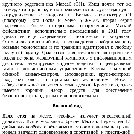
крупного родственника Mazda6 (GH). Имея почти тот же
размер, что и раньше, и по-прежнему используя созданную в
сотрудничестве с Фордом и Вольво архитектуру C1
(платформу Ford Focus и Volvo S40/V50), вторая серия
выделяется более интересным оформлением. Мягкий
фейслифтинг, дополнительно проведённый в 2011 году,
сделал её ещё современнее - технически и визуально.
Отполировав внешний вид, производитель снабдил машину
новыми технологиям и по традиции адаптировал к любому
вкусу и бюджету. Даже базовая версия имеет электрические
передние окна, маршрутный компьютер с информационным
дисплеем, регулируемое сиденье водителя и центральный
замок с дистанционным управлением. Кресла с кожаной
обивкой, климат-контроль, автодворники, круиз-контроль,
вход без ключа и премиальная аудиосистема Bose с
сабвуфером - всё является частью сделки. Кроме того, здесь
имеется хороший набор средств для обеспечения
безопасности, стандартных и дополнительных.
Внешний вид
Даже стоя на месте, «тройка» излучает определенный
динамизм. Вся в «большого брата» Mazda6. Верхом на 17-
дюймовых колёсах, с обтекаемым кузовом и люком на крыше,
модель выглядит одновременно и спортивной, и престижной.