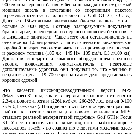
900 евро за версию с базовым бензиновым двигателем), самый
мощный дизель в сочетании со спортивным пакетом
перемещал отметку на один уровень с Golf GTD (170 л.с.).
Даже со 150-сильным дизельным блоком машина стоила
больше 24 000 евро. Поэтому благоразумные покупатели
брали старые, перешедшие из первого поколения бензиновые
и дизельные двигатели. Чаще всего они останавливались на
бензиновом 1,6-литровике с пятиступенчатой механической
коробкой передач, удовлетворяясь и его производительностью,
и расходом топлива (105 л.с., 145 Нм, 185 км/ч, 6,3 л/100 км).
Дополнив стандартный комплект оборудованием среднего
уровня, включающим климат-контроль и некоторые
дополнительные удобства, они получали то, что «дёшево и
сердито» - цена в 19 700 евро на самом деле представлялась
хорошей сделкой.
Что касается высокопроизводительной версии MPS
(Mazdaspeed3), она, как и в первом поколении, питается от
2,3-литрового агрегата (2261 куб.см, 260-267 л.с., разгон 0-100
км/ч 6,1 секунды). Пятидверный хэтчбек в очередной раз был
выбран в качестве основы для нового воплощения MPS,
ставшего реальной альтернативой подобным Golf GTI и Focus
ST. У неё относительно плавный ход, но на разбитой дороге
пассажиров трясёт - по сравнению с другими моделями здесь
весьма жёсткая подвеска. Если вас это не смущает, к вашим