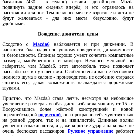
багажник (430 л в седане) заставил дизайнеров Mazda
подвинуть задние сиденья вперёд, и это отразилось на
расстоянии для ног. Тем не менее мелкие взрослые и дети не
будут жаловаться - для них места, безусловно, будут
удобными.
Вождение, двигатели, цены
Сходство с
Mazda6
наблюдается и при движении. В
частности, благодаря послушному поведению, динамичности
и безопасности. Японцы хорошо умеют сочетать компактные
размеры, манёвренность и комфорт. Немного меньший по
габаритам, чем Mazda6, этот автомобиль тоже позволяет
расслабиться в путешествии. Особенно если вас не беспокоит
немного шума в салоне - производитель не особенно старался
снизить его, давая возможность наслаждаться дорожными
звуками.
Приятно, что Mazda3 стала легче, несмотря на небольшое
увеличение размера - особая диета избавила машину от 15 кг.
Вооружившись более жёсткой конструкцией и новой
передней/задней
подвеской
, она прекрасно себя чувствует как
на ровной дороге, так и на извилистой. Длинные волны
уверенно сглаживаются, и даже короткие удары на кочках не
очень беспокоят пассажиров.
Рулевое управление
работает