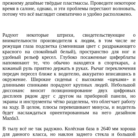
прежнему дешёвые твёрдые пластмассы. Проведите некоторое
время в салоне, однако, и эти проблемы перестают волновать,
потому что всё выглядит симпатично и удобно расположено.
Радуют некоторые штрихи, свидетельствующие о
внимательности производителя к людям, в том числе не
режущая глаза подсветка (сменившая цвет с раздражающего
красного на спокойный белый), пространство для ног и
удобный рельеф кресел. Глубоко посаженные циферблаты
напоминают те, что обычно находятся в спорткарах, а
кожаный руль приятно держать в руках. Рычаг переключения
передач пересел ближе к водителю, аккуратно вписавшись в
окружение. Широкие сиденья с высокими «щеками» и
длинными спинками порадуют крупных людей. Небольшой
диссонанс вносит позиционирование двух цифровых
дисплеев рядом друг с другом на приборной панели, но
экраны и инструменты чётко разделены, что облегчает работу
на ходу. В целом, плюсы перевешивают минусы, и водитель
будет наслаждаться ориентированным на него дизайном
Mazda3.
В тылу всё не так радужно. Колёсная база в 2640 мм хороша
для данного класса, но наклон заднего стекла и большой