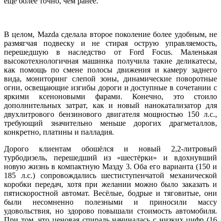
ещё более точно, чем ранее.
В целом, Mazda сделала второе поколение более удобным, не
размягчая подвеску и не стирая острую управляемость,
перешедшую в наследство от Ford Focus. Маленькая
высокотехнологичная машинка получила такие деликатесы,
как помощь по смене полосы движения и камеру заднего
вида, мониторинг слепой зоны, динамические поворотные
огни, освещающие изгибы дороги и доступные в сочетании с
яркими ксеноновыми фарами. Конечно, это стоило
дополнительных затрат, как и новый нанокатализатор для
двухлитрового бензинового двигателя мощностью 150 л.с.,
требующий значительно меньше дорогих драгметаллов,
конкретно, платины и палладия.
Дорого клиентам обошёлся и новый 2,2-литровый
турбодизель, перешедший из «шестёрки» и вдохнувший
новую жизнь в компактную Мазду 3. Оба его варианта (150 и
185 л.с.) сопровождались шестиступенчатой механической
коробки передач, хотя при желании можно было заказать и
пятискоростной автомат. Весёлые, бодрые и тяговитые, они
были несомненно полезными и приносили массу
удовольствия, но здорово повышали стоимость автомобиля.
При том, что ценовая спираль начиналась с низких цифр (16