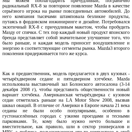
Мы можем поблагодарить причудливый, погранично
радикальный RX-8 за повторное появление Mazda в качестве
серьёзного игрока на рынке повседневных автомобилей. До
него компания тысячами штамповала безликие продукты,
путаясь в фордовском инжиниринге и дизайне. Потребовался
экзотичный RX-8 с причудливым макетом, чтобы пробудить
Мазду от спячки. С тех пор каждый новый продукт японского
бренда представляет собой значительное улучшение того, что
было раньше, и каждая модель приносит воодушевление и
энергию в соответствующие сегменты рынка. Mazda3 второго
поколения придерживается того же курса.
Как и предшественник, модель предлагается в двух кузовах -
четырёхдверном седане и пятидверном хэтчбеке. Mazda
использовала выставочный зал Болонского автосалона (3-14
декабря 2008 г), чтобы представить общественности новый
вариант хэтчбека. Американская четырёхдверка с кузовом
седан отметилась раньше на LA Motor Show 2008, вызвав
шквал оваций. В отличие от Америки в Европе начала 21 века
седаны не были особо популярными, особенно в
густонаселённых городах с узкими проездами и тесными
парковками. Те, кому было нужно нечто большое и
вместительное, как правило, шли в сектор универсалов и
MPV, а публика, подыскивающая что-то компактное в этой