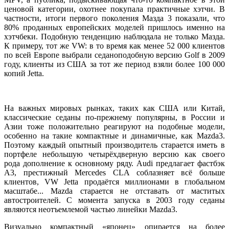
ценовой категории, охотнее покупала практичные хэтчи. В
частности, итоги первого поколения Мазда 3 показали, что
80% проданных европейских моделей пришлось именно на
хэтчбеки. Подобную тенденцию наблюдала не только Мазда.
К примеру, тот же VW: в то время как менее 52 000 клиентов
по всей Европе выбрали седаноподобную версию Golf в 2009
году, клиенты из США за тот же период взяли более 100 000
копий Jetta.
На важных мировых рынках, таких как США или Китай,
классические седаны по-прежнему популярны, в России и
Азии тоже положительно реагируют на подобные модели,
особенно на такие компактные и динамичные, как Mazda3.
Поэтому каждый опытный производитель старается иметь в
портфеле небольшую четырёхдверную версию как своего
рода дополнение к основному ряду. Audi предлагает фастбэк
A3, престижный Mercedes CLA соблазняет всё больше
клиентов, VW Jetta продаётся миллионами в глобальном
масштабе... Mazda старается не отставать от маститых
автостроителей. С момента запуска в 2003 году седаны
являются неотъемлемой частью линейки Mazda3.
Визуально компактный «японец» опирается на более