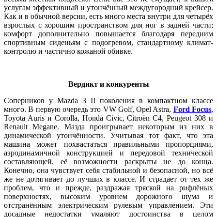
услугам эффективный и утончённый междугородний крейсер.
Как и в обычной версии, есть много места внутри для четырёх
взрослых с хорошим пространством для ног в задней части;
комфорт дополнительно повышается благодаря передним
спортивным сиденьям с подогревом, стандартному климат-
контролю и частично кожаной обивке.
Вердикт и конкуренты
Соперников у Mazda 3 II поколения в компактном классе
много. В первую очередь это VW Golf, Opel Astra,
Ford Focus
,
Toyota Auris и Corolla, Honda Civic, Citroën C4, Peugeot 308 и
Renault Megane. Мазда проигрывает некоторым из них в
динамической утончённости. Учитывая тот факт, что эта
машина может похвастаться правильными пропорциями,
аэродинамичной конструкцией и передовой технической
составляющей, её возможности раскрыты не до конца.
Конечно, она чувствует себя стабильной и безопасной, но всё
же не дотягивает до лучших в классе. И страдает от тех же
проблем, что и прежде, раздражая тряской на рифлёных
поверхностях, высоким уровнем дорожного шума и
отстранённым электрическим рулевым управлением. Эти
досадные недостатки умаляют достоинства в целом